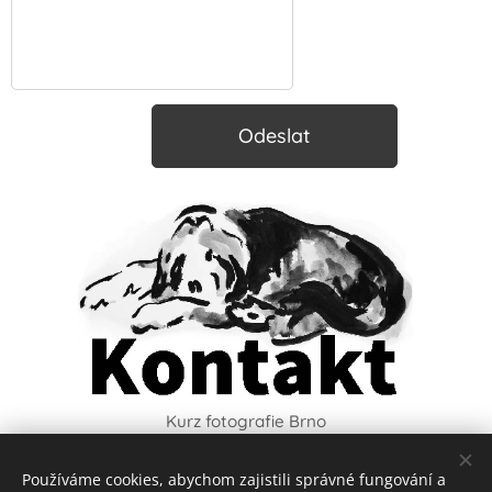
Odeslat
Kurz fotografie Brno
Používáme cookies, abychom zajistili správné fungování a